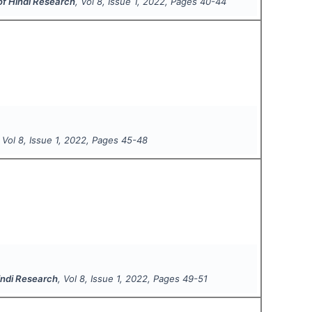
 of Hindi Research
, Vol
8
, Issue
1
,
2022
, Pages
40-44
, Vol
8
, Issue
1
,
2022
, Pages
45-48
Hindi Research
, Vol
8
, Issue
1
,
2022
, Pages
49-51