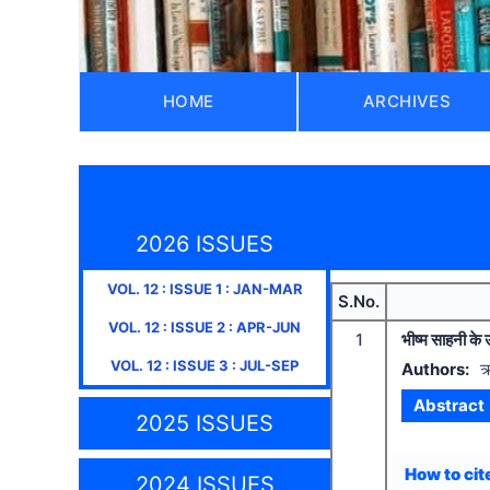
HOME
ARCHIVES
2026 ISSUES
VOL.
12
: ISSUE
1
:
JAN-MAR
S.No.
VOL.
12
: ISSUE
2
:
APR-JUN
1
भीष्म साहनी के 
VOL.
12
: ISSUE
3
:
JUL-SEP
Authors:
ऋ
Abstract
2025 ISSUES
How to cite
2024 ISSUES