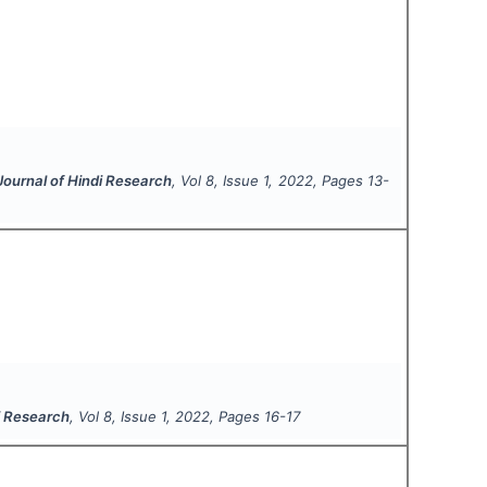
 Journal of Hindi Research
, Vol
8
, Issue
1
,
2022
, Pages
13-
di Research
, Vol
8
, Issue
1
,
2022
, Pages
16-17