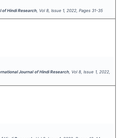
l of Hindi Research
, Vol
8
, Issue
1
,
2022
, Pages
31-35
ernational Journal of Hindi Research
, Vol
8
, Issue
1
,
2022
,