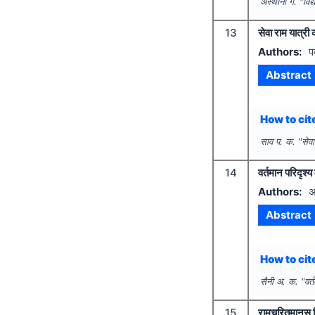
अस्थाना ग.
"
विद
13
सेवा राम यात्री 
Authors:
प
Abstract
How to cite
साव प. क.
"
सेवा
14
वर्तमान परिदृश्य 
Authors:
अ
Abstract
How to cite
सैनी अ. क.
"
वर्
15
रामचरितमानस हि