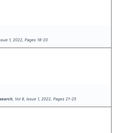
Issue
1
,
2022
, Pages
18-20
esearch
, Vol
8
, Issue
1
,
2022
, Pages
21-25