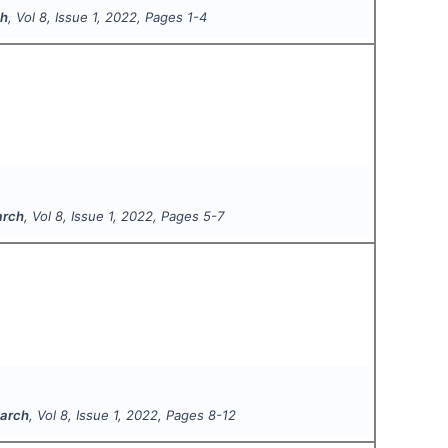
ch
, Vol
8
, Issue
1
,
2022
, Pages
1-4
arch
, Vol
8
, Issue
1
,
2022
, Pages
5-7
earch
, Vol
8
, Issue
1
,
2022
, Pages
8-12