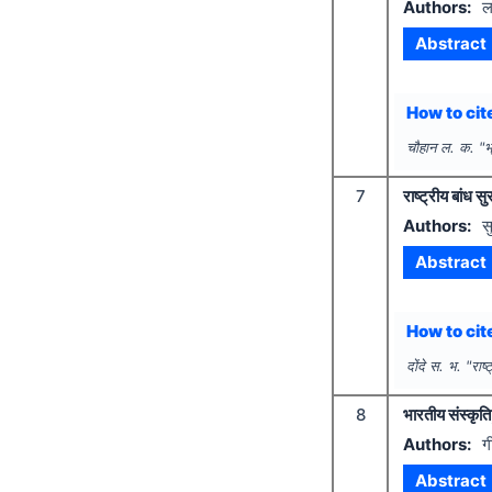
Authors:
ल
Abstract
How to cite
चौहान ल. क.
"
भ
7
राष्ट्रीय बांध
Authors:
स
Abstract
How to cite
दोंदे स. भ.
"
राष
8
भारतीय संस्कृति
Authors:
ग
Abstract