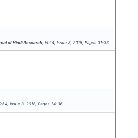
rnal of Hindi Research
, Vol
4
, Issue
3
,
2018
, Pages
31-33
Vol
4
, Issue
3
,
2018
, Pages
34-36