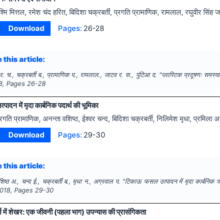
श्मि मित्तल, रमेश चंद हरित, बिदिशा चक्रबर्ती, प्रगति प्रामाणिक, रामलाल, रघुवीर सिंह 
Download
Pages:
26-28
 this article:
 र. च., चक्रबर्ती ब., प्रामाणिक प., रामलाल., जाटव र. स., पुंटिआ द.
"
प्लास्टिक प्रदूषणः समस्य
8
, Pages
26-28
दन में मृदा कार्बनिक पदार्थ की भूमिका
्रगति प्रामाणिक, अनन्ता वशिष्ठ, ईश्वर चन्द, बिदिशा चक्रबर्ती, निलिमेश मृधा, प्रमिला 
Download
Pages:
29-30
 this article:
िष्ठ अ., चन्द ई., चक्रबर्ती ब., मृधा न., अग्रवाल प.
"
टिकाऊ फसल उत्पादन में मृदा कार्बनिक प
018
, Pages
29-30
र्भ में शेखर: एक जीवनी (पहला भाग) उपन्यास की प्रासंगिकता