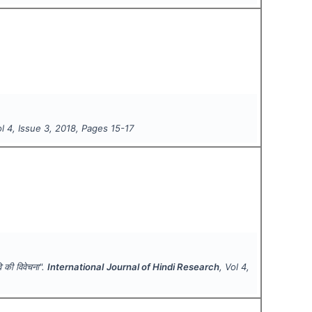
ol
4
, Issue
3
,
2018
, Pages
15-17
वि की विवेचना".
International Journal of Hindi Research
, Vol
4
,