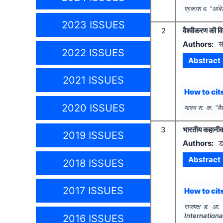
प्रकाश व.
"
आंबे
2023 ISSUES
2
वैश्वीकरण की 
Authors:
स
2022 ISSUES
Abstract
2021 ISSUES
How to cite
2020 ISSUES
यादव स. क.
"
व
3
भारतीय कहानीकार
2019 ISSUES
Authors:
ड
Abstract
2018 ISSUES
2017 ISSUES
How to cite
राजपक्ष ड. आ.
Internationa
2016 ISSUES