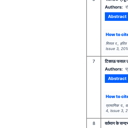
Authors:
र
Abstract
How to cite
मित्तल र., हरित
Issue
3
,
201
7
टिकाऊ फसल उत्पा
Authors:
प
Abstract
How to cite
प्रामाणिक प., वश
4
, Issue
3
,
2
8
वर्तमान के सन्द