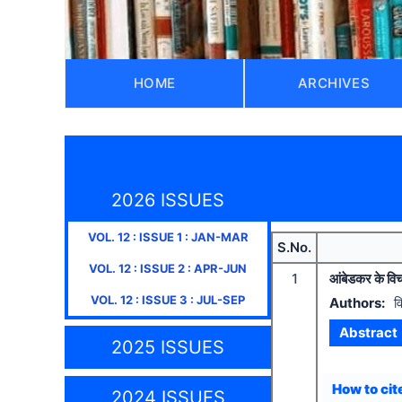
HOME
ARCHIVES
2026 ISSUES
VOL.
12
: ISSUE
1
:
JAN-MAR
S.No.
VOL.
12
: ISSUE
2
:
APR-JUN
1
आंबेडकर के विचार
VOL.
12
: ISSUE
3
:
JUL-SEP
Authors:
व
Abstract
2025 ISSUES
How to cite
2024 ISSUES