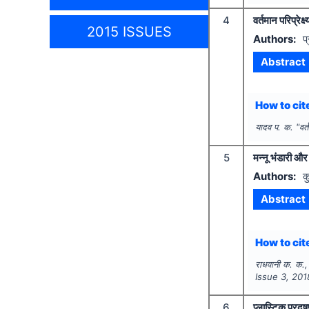
4
वर्तमान परिप्रेक्ष
2015 ISSUES
Authors:
प
Abstract
How to cite
यादव प. क.
"
वर्
5
मन्नू भंडारी और
Authors:
क
Abstract
How to cite
राधवानी क. क., 
Issue
3
,
201
6
प्लास्टिक प्रदू