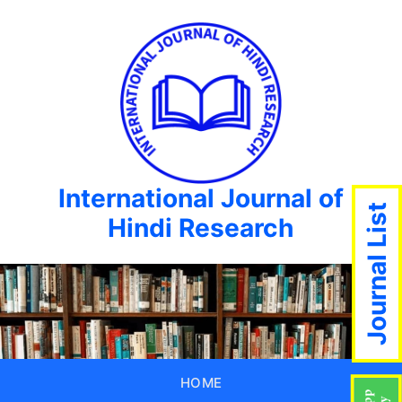
International Journal of
Journal List
Hindi Research
HOME