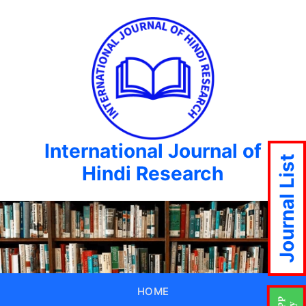
International Journal of
Journal List
Hindi Research
HOME