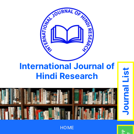
International Journal of
Journal List
Hindi Research
HOME