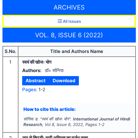
ARCHIVES
All Issues
VOL. 8, ISSUE 6 (2022)
S.No.
Title and Authors Name
1
स्वयं की खोजः योग
Authors:
डॉ० सोनिया
Abstract
Download
Pages:
1-2
How to cite this article:
सोनिया ड.
"
स्वयं की खोजः योग".
International Journal of Hindi
Research
, Vol
8
, Issue
6
,
2022
, Pages
1-2
2
डार से बिछुड़ीः नारी अस्मिता का दुर्लभ सत्य