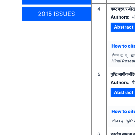
4
कष्टप्रद रजोस्
2015 ISSUES
Authors:
म
Abstract
How to cite
ईमाम म. ह., खा
Hindi Resea
5
पुष्टि मार्गीय मंद
Authors:
द
Abstract
How to cite
वशिष्ठ द.
"
पुष्टि
6
हठयोग साधना का 