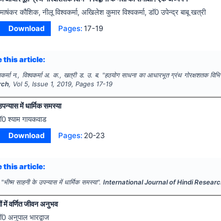
माषंकर कौशिक, नीलू विश्वकर्मा, अखिलेश कुमार विश्वकर्मा, डाॅ0 उपेन्द्र बाबू खत्री
Download
Pages:
17-19
 this article:
कर्मा न., विश्वकर्मा अ. क., खत्री ड. उ. ब.
"
हठयोग साधना का आधारभूत ग्रंथ गोरक्षशतक विभिन्न 
rch
, Vol
5
, Issue
1
,
2019
, Pages
17-19
पन्यास में धार्मिक समस्या
ॉ0 श्याम गायकवाड
Download
Pages:
20-23
 this article:
"
भीष्म साहनी के उपन्यास में धार्मिक समस्या".
International Journal of Hindi Resear
 में वर्णित जीवन अनुभव
ाॅ0 अनुपाल भारद्वाज