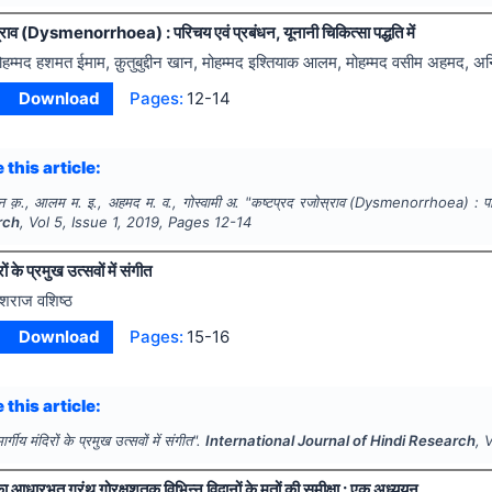
राव (Dysmenorrhoea) : परिचय एवं प्रबंधन, यूनानी चिकित्सा पद्धति में
ोहम्मद हशमत ईमाम, क़ुतुबुद्दीन खान, मोहम्मद इश्तियाक आलम, मोहम्मद वसीम अहमद, अनिर
Download
Pages:
12-14
 this article:
न क़., आलम म. इ., अहमद म. व., गोस्वामी अ.
"
कष्टप्रद रजोस्राव (Dysmenorrhoea) : परिचय 
rch
, Vol
5
, Issue
1
,
2019
, Pages
12-14
िरों के प्रमुख उत्सवों में संगीत
ेशराज वशिष्ठ
Download
Pages:
15-16
 this article:
 मार्गीय मंदिरों के प्रमुख उत्सवों में संगीत".
International Journal of Hindi Research
, 
आधारभूत ग्रंथ गोरक्षशतक विभिन्न विद्वानों के मतों की समीक्षा : एक अध्ययन