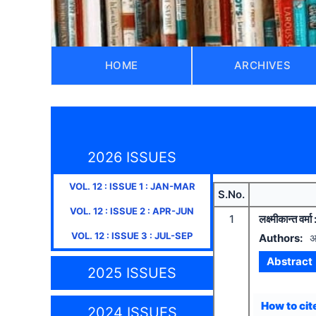
HOME
ARCHIVES
2026 ISSUES
VOL.
12
: ISSUE
1
:
JAN-MAR
S.No.
VOL.
12
: ISSUE
2
:
APR-JUN
1
लक्ष्मीकान्त वर्
VOL.
12
: ISSUE
3
:
JUL-SEP
Authors:
अ
Abstract
2025 ISSUES
How to cite
2024 ISSUES