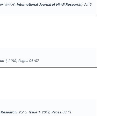
ात्मक अध्ययन".
International Journal of Hindi Research
, Vol
5
,
ssue
1
,
2019
, Pages
06-07
di Research
, Vol
5
, Issue
1
,
2019
, Pages
08-11