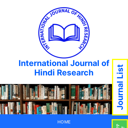
International Journal of
Journal List
Hindi Research
HOME