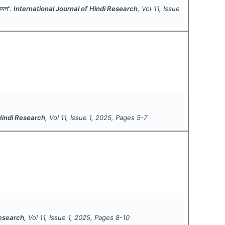
्ययन".
International Journal of Hindi Research
, Vol
11
, Issue
 Hindi Research
, Vol
11
, Issue
1
,
2025
, Pages
5-7
Research
, Vol
11
, Issue
1
,
2025
, Pages
8-10