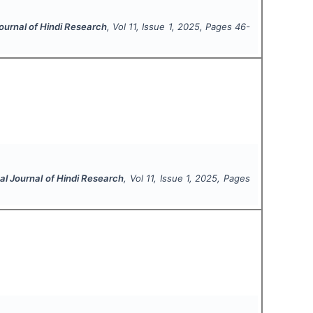
Journal of Hindi Research
, Vol
11
, Issue
1
,
2025
, Pages
46-
al Journal of Hindi Research
, Vol
11
, Issue
1
,
2025
, Pages