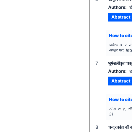
Authors:
ड
Abstract
How to cite
पतिरण ड. प. स.
आधार पर".
Int
7
भूमंडलीकृत चक्रव
Authors:
ड
Abstract
How to cite
टी ड. श. ए., सी
31
8
चन्द्रकांता की 