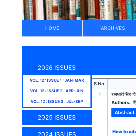
HOME
ARCHIVES
2026 ISSUES
VOL.
12
: ISSUE
1
:
JAN-MAR
S.No.
VOL.
12
: ISSUE
2
:
APR-JUN
1
रामधारी सिंह ’द
VOL.
12
: ISSUE
3
:
JUL-SEP
Authors:
ह
Abstract
2025 ISSUES
How to cite
2024 ISSUES