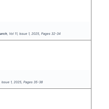
earch
, Vol
11
, Issue
1
,
2025
, Pages
32-34
, Issue
1
,
2025
, Pages
35-38