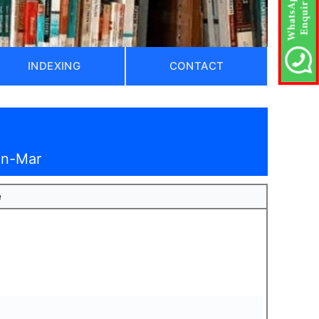
INDEXING
CONTACT
an-Mar
e