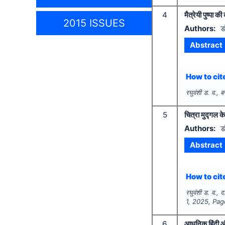
4
मैत्रेयी पुष्पा 
2015 ISSUES
Authors:
ड
Abstract
How to cite
रघुवंशी ड. व., ब
5
चित्रा मुद्गल 
Authors:
ड
Abstract
How to cite
रघुवंशी ड. व., दा
1
,
2025
, Pa
6
आधुनिक हिंदी औ